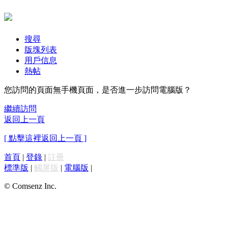
搜尋
版塊列表
用戶信息
熱帖
您訪問的頁面無手機頁面，是否進一步訪問電腦版？
繼續訪問
返回上一頁
[ 點擊這裡返回上一頁 ]
首頁
|
登錄
|
註冊
標準版
|
觸屏版
|
電腦版
|
© Comsenz Inc.