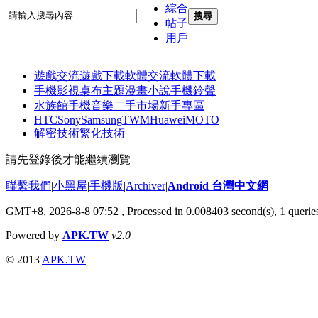
綜合
搜尋
帖子
用戶
遊戲交流
遊戲下載
軟體交流
軟體下載
手機影視
桌布主題
漫畫小說
手機鈴聲
水族館
手機音樂
二手市場
新手專區
HTC
Sony
Samsung
TWM
Huawei
MOTO
解密技術
繁化技術
請先登錄後才能繼續瀏覽
聯繫我們
|
小黑屋
|
手機版
|
Archiver
|
Android 台灣中文網
GMT+8, 2026-8-8 07:52
, Processed in 0.008403 second(s), 1 quer
Powered by
APK.TW
v2.0
© 2013
APK.TW