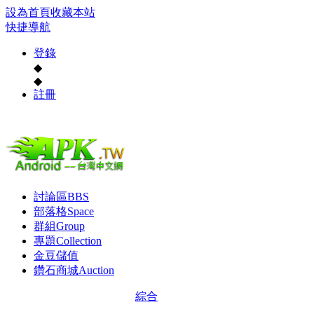
設為首頁
收藏本站
快捷導航
登錄
◆
◆
註冊
討論區
BBS
部落格
Space
群組
Group
專題
Collection
金豆儲值
鑽石商城
Auction
綜合