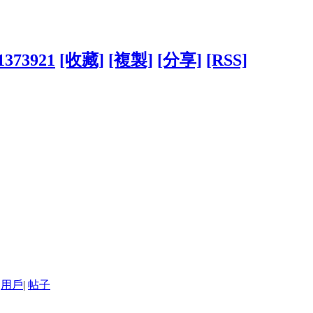
?1373921
[收藏]
[複製]
[分享]
[RSS]
用戶
|
帖子