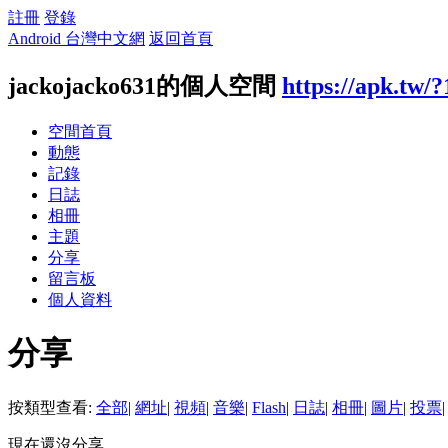
註冊
登錄
Android 台灣中文網
返回首頁
jackojacko631的個人空間
https://apk.tw/
空間首頁
動態
記錄
日誌
相冊
主題
分享
留言板
個人資料
分享
按類型查看:
全部
|
網址
|
視頻
|
音樂
|
Flash
|
日誌
|
相冊
|
圖片
|
投票
|
現在還沒分享