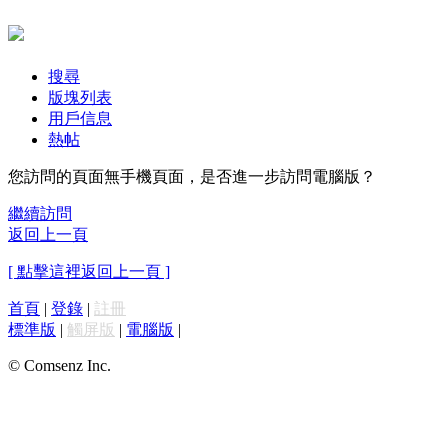
搜尋
版塊列表
用戶信息
熱帖
您訪問的頁面無手機頁面，是否進一步訪問電腦版？
繼續訪問
返回上一頁
[ 點擊這裡返回上一頁 ]
首頁
|
登錄
|
註冊
標準版
|
觸屏版
|
電腦版
|
© Comsenz Inc.