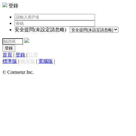
登錄
安全提問(未設定請忽略)
登錄
首頁
|
登錄
|
註冊
標準版
|
觸屏版
|
電腦版
|
© Comsenz Inc.