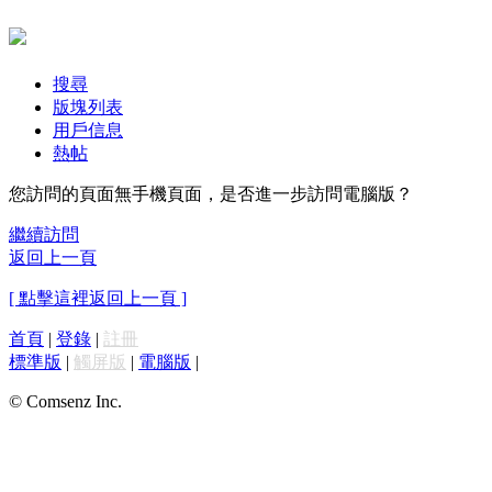
搜尋
版塊列表
用戶信息
熱帖
您訪問的頁面無手機頁面，是否進一步訪問電腦版？
繼續訪問
返回上一頁
[ 點擊這裡返回上一頁 ]
首頁
|
登錄
|
註冊
標準版
|
觸屏版
|
電腦版
|
© Comsenz Inc.