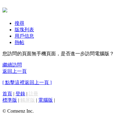
搜尋
版塊列表
用戶信息
熱帖
您訪問的頁面無手機頁面，是否進一步訪問電腦版？
繼續訪問
返回上一頁
[ 點擊這裡返回上一頁 ]
首頁
|
登錄
|
註冊
標準版
|
觸屏版
|
電腦版
|
© Comsenz Inc.