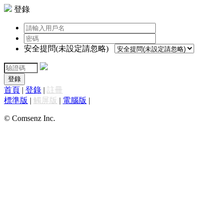
登錄
安全提問(未設定請忽略)
登錄
首頁
|
登錄
|
註冊
標準版
|
觸屏版
|
電腦版
|
© Comsenz Inc.