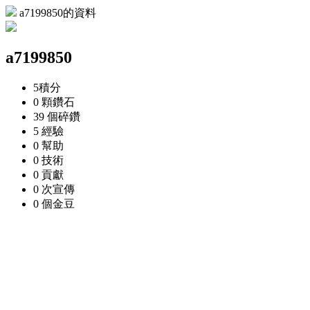
a7199850的資料
a7199850
5
積分
0 顆
鑽石
39 個
碎鑽
5
經驗
0
幫助
0
技術
0
貢獻
0 次
宣傳
0 個
金豆