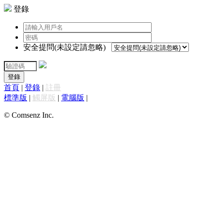
登錄
安全提問(未設定請忽略)
登錄
首頁
|
登錄
|
註冊
標準版
|
觸屏版
|
電腦版
|
© Comsenz Inc.