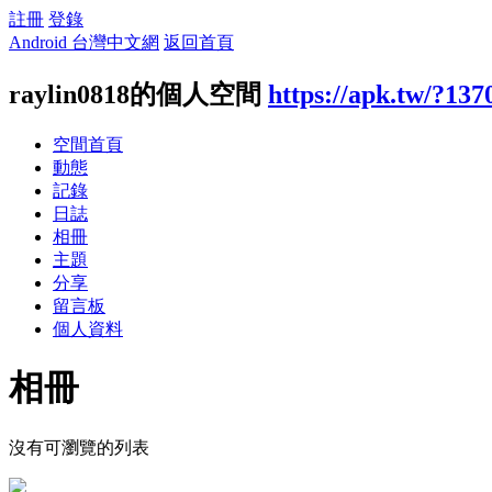
註冊
登錄
Android 台灣中文網
返回首頁
raylin0818的個人空間
https://apk.tw/?137
空間首頁
動態
記錄
日誌
相冊
主題
分享
留言板
個人資料
相冊
沒有可瀏覽的列表