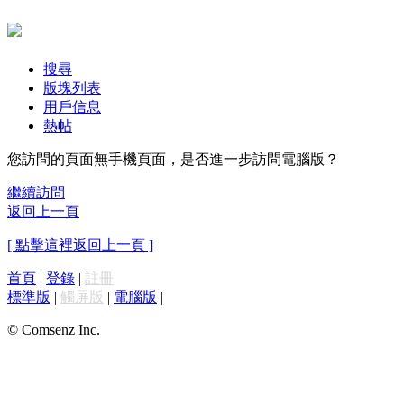
搜尋
版塊列表
用戶信息
熱帖
您訪問的頁面無手機頁面，是否進一步訪問電腦版？
繼續訪問
返回上一頁
[ 點擊這裡返回上一頁 ]
首頁
|
登錄
|
註冊
標準版
|
觸屏版
|
電腦版
|
© Comsenz Inc.