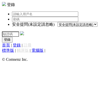
登錄
安全提問(未設定請忽略)
登錄
首頁
|
登錄
|
註冊
標準版
|
觸屏版
|
電腦版
|
© Comsenz Inc.