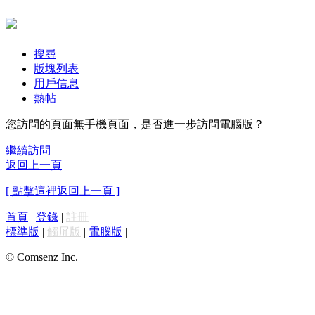
搜尋
版塊列表
用戶信息
熱帖
您訪問的頁面無手機頁面，是否進一步訪問電腦版？
繼續訪問
返回上一頁
[ 點擊這裡返回上一頁 ]
首頁
|
登錄
|
註冊
標準版
|
觸屏版
|
電腦版
|
© Comsenz Inc.