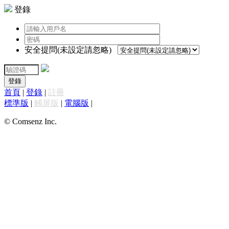
登錄
安全提問(未設定請忽略)
登錄
首頁
|
登錄
|
註冊
標準版
|
觸屏版
|
電腦版
|
© Comsenz Inc.