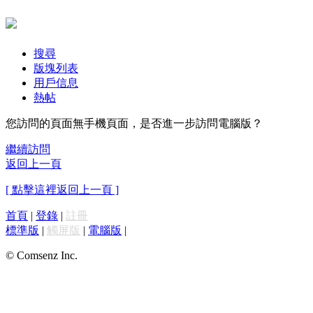
搜尋
版塊列表
用戶信息
熱帖
您訪問的頁面無手機頁面，是否進一步訪問電腦版？
繼續訪問
返回上一頁
[ 點擊這裡返回上一頁 ]
首頁
|
登錄
|
註冊
標準版
|
觸屏版
|
電腦版
|
© Comsenz Inc.