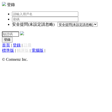
登錄
安全提問(未設定請忽略)
登錄
首頁
|
登錄
|
註冊
標準版
|
觸屏版
|
電腦版
|
© Comsenz Inc.