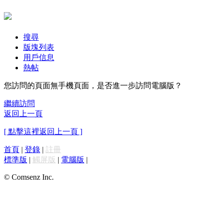
搜尋
版塊列表
用戶信息
熱帖
您訪問的頁面無手機頁面，是否進一步訪問電腦版？
繼續訪問
返回上一頁
[ 點擊這裡返回上一頁 ]
首頁
|
登錄
|
註冊
標準版
|
觸屏版
|
電腦版
|
© Comsenz Inc.