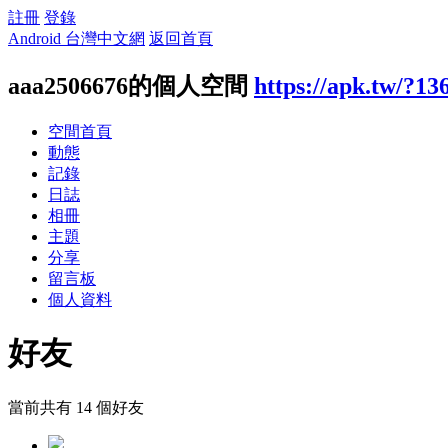
註冊
登錄
Android 台灣中文網
返回首頁
aaa2506676的個人空間
https://apk.tw/?13
空間首頁
動態
記錄
日誌
相冊
主題
分享
留言板
個人資料
好友
當前共有
14
個好友