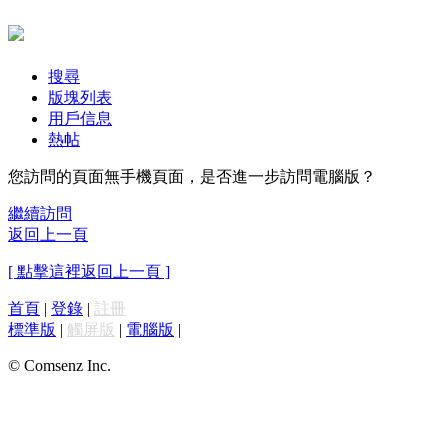
搜尋
版塊列表
用戶信息
熱帖
您訪問的頁面無手機頁面，是否進一步訪問電腦版？
繼續訪問
返回上一頁
[ 點擊這裡返回上一頁 ]
首頁
|
登錄
|
註冊
標準版
|
觸屏版
|
電腦版
|
© Comsenz Inc.