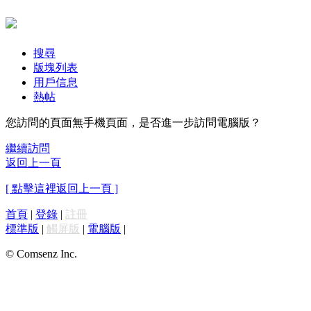
搜尋
版塊列表
用戶信息
熱帖
您訪問的頁面無手機頁面，是否進一步訪問電腦版？
繼續訪問
返回上一頁
[ 點擊這裡返回上一頁 ]
首頁
|
登錄
|
註冊
標準版
|
觸屏版
|
電腦版
|
© Comsenz Inc.