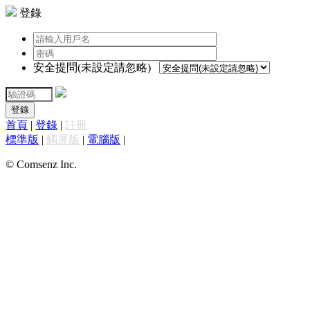
登錄
安全提問(未設定請忽略)
登錄
首頁
|
登錄
|
註冊
標準版
|
觸屏版
|
電腦版
|
© Comsenz Inc.