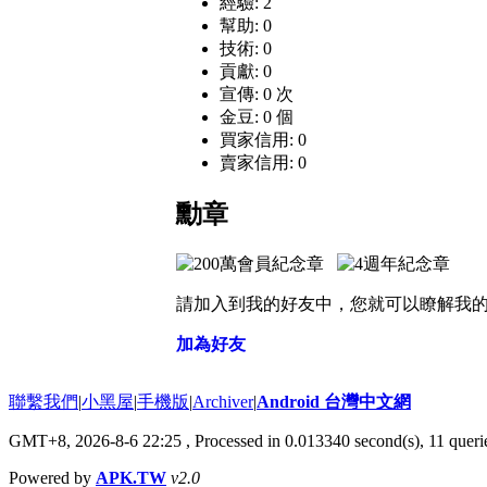
經驗: 2
幫助: 0
技術: 0
貢獻: 0
宣傳: 0 次
金豆: 0 個
買家信用: 0
賣家信用: 0
勳章
請加入到我的好友中，您就可以瞭解我
加為好友
聯繫我們
|
小黑屋
|
手機版
|
Archiver
|
Android 台灣中文網
GMT+8, 2026-8-6 22:25
, Processed in 0.013340 second(s), 11 que
Powered by
APK.TW
v2.0