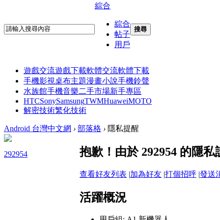
綜合
綜合
搜尋
帖子
用戶
遊戲交流
遊戲下載
軟體交流
軟體下載
手機影視
桌布主題
漫畫小說
手機鈴聲
水族館
手機音樂
二手市場
新手專區
HTC
Sony
Samsung
TWM
Huawei
MOTO
解密技術
繁化技術
Android 台灣中文網
›
部落格
›
隱私提醒
抱歉！由於 292954 的
292954
查看好友列表
|
加為好友
|
打個招呼
|
發送
活躍概況
用戶組:
A1 新機器人