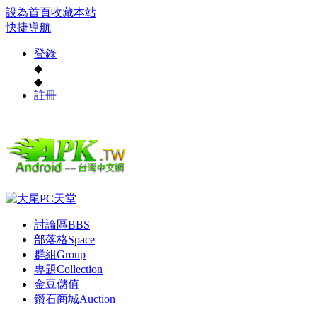
設為首頁
收藏本站
快捷導航
登錄
◆
◆
註冊
討論區
BBS
部落格
Space
群組
Group
專題
Collection
金豆儲值
鑽石商城
Auction