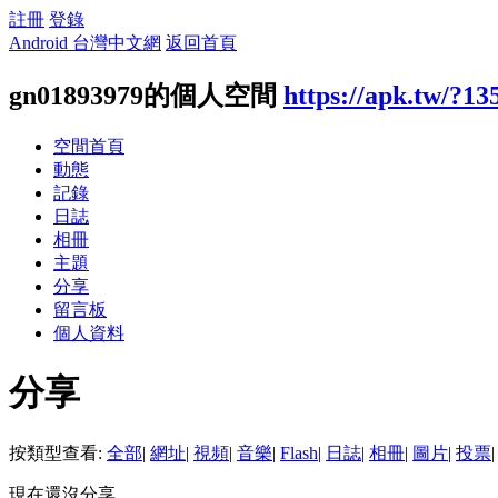
註冊
登錄
Android 台灣中文網
返回首頁
gn01893979的個人空間
https://apk.tw/?13
空間首頁
動態
記錄
日誌
相冊
主題
分享
留言板
個人資料
分享
按類型查看:
全部
|
網址
|
視頻
|
音樂
|
Flash
|
日誌
|
相冊
|
圖片
|
投票
|
現在還沒分享