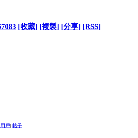
57083
[收藏]
[複製]
[分享]
[RSS]
用戶
|
帖子