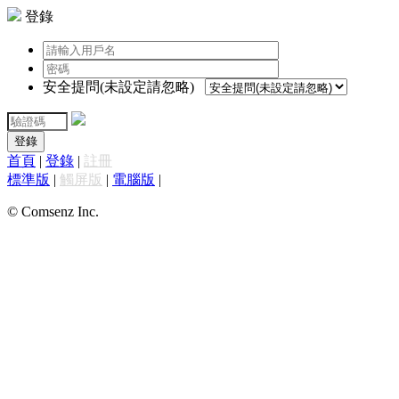
登錄
安全提問(未設定請忽略)
登錄
首頁
|
登錄
|
註冊
標準版
|
觸屏版
|
電腦版
|
© Comsenz Inc.