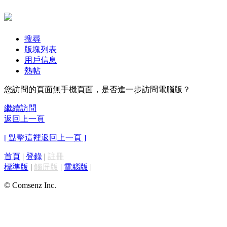
搜尋
版塊列表
用戶信息
熱帖
您訪問的頁面無手機頁面，是否進一步訪問電腦版？
繼續訪問
返回上一頁
[ 點擊這裡返回上一頁 ]
首頁
|
登錄
|
註冊
標準版
|
觸屏版
|
電腦版
|
© Comsenz Inc.