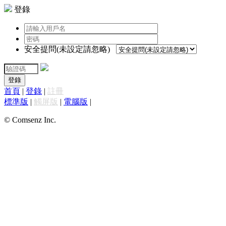
登錄
安全提問(未設定請忽略)
登錄
首頁
|
登錄
|
註冊
標準版
|
觸屏版
|
電腦版
|
© Comsenz Inc.