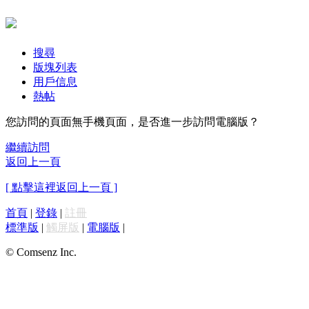
搜尋
版塊列表
用戶信息
熱帖
您訪問的頁面無手機頁面，是否進一步訪問電腦版？
繼續訪問
返回上一頁
[ 點擊這裡返回上一頁 ]
首頁
|
登錄
|
註冊
標準版
|
觸屏版
|
電腦版
|
© Comsenz Inc.