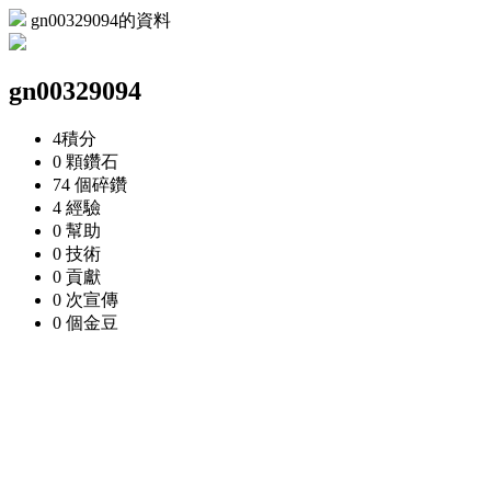
gn00329094的資料
gn00329094
4
積分
0 顆
鑽石
74 個
碎鑽
4
經驗
0
幫助
0
技術
0
貢獻
0 次
宣傳
0 個
金豆