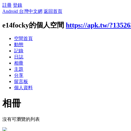
註冊
登錄
Android 台灣中文網
返回首頁
e14focky的個人空間
https://apk.tw/?1352
空間首頁
動態
記錄
日誌
相冊
主題
分享
留言板
個人資料
相冊
沒有可瀏覽的列表