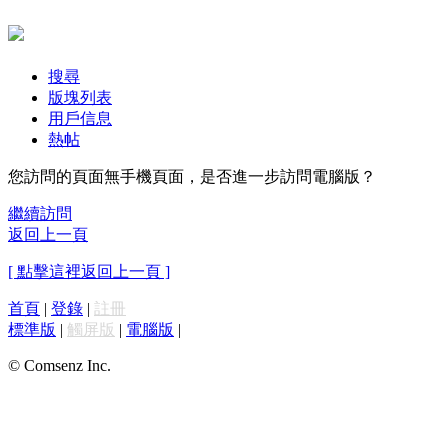
搜尋
版塊列表
用戶信息
熱帖
您訪問的頁面無手機頁面，是否進一步訪問電腦版？
繼續訪問
返回上一頁
[ 點擊這裡返回上一頁 ]
首頁
|
登錄
|
註冊
標準版
|
觸屏版
|
電腦版
|
© Comsenz Inc.