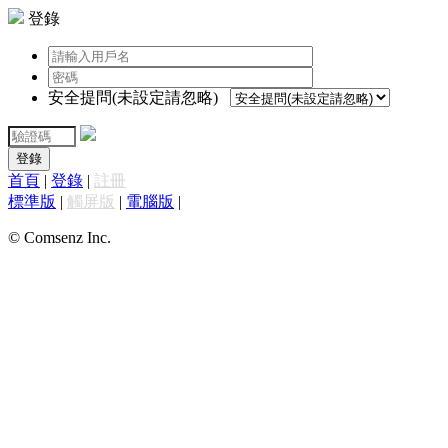
登錄
安全提問(未設定請忽略)
登錄
首頁
|
登錄
|
註冊
標準版
|
觸屏版
|
電腦版
|
© Comsenz Inc.