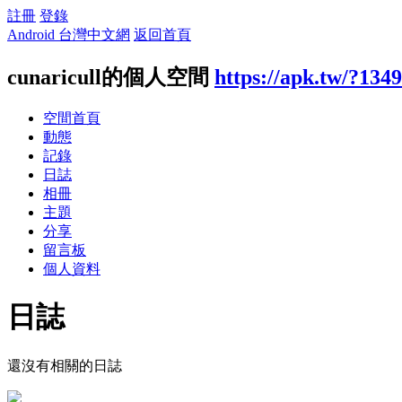
註冊
登錄
Android 台灣中文網
返回首頁
cunaricull的個人空間
https://apk.tw/?134
空間首頁
動態
記錄
日誌
相冊
主題
分享
留言板
個人資料
日誌
還沒有相關的日誌