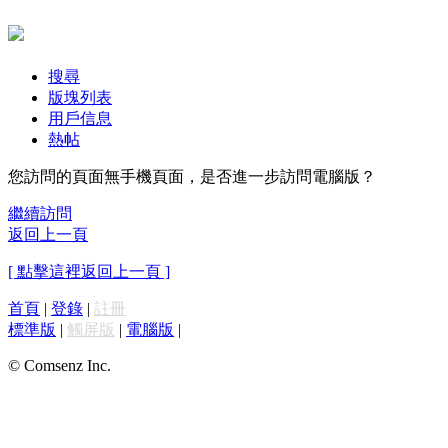
搜尋
版塊列表
用戶信息
熱帖
您訪問的頁面無手機頁面，是否進一步訪問電腦版？
繼續訪問
返回上一頁
[ 點擊這裡返回上一頁 ]
首頁
|
登錄
|
註冊
標準版
|
觸屏版
|
電腦版
|
© Comsenz Inc.