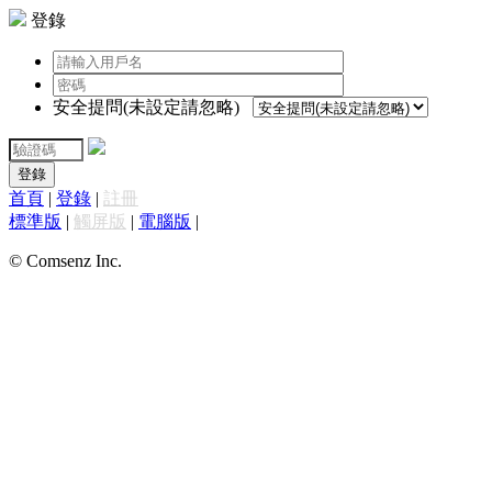
登錄
安全提問(未設定請忽略)
登錄
首頁
|
登錄
|
註冊
標準版
|
觸屏版
|
電腦版
|
© Comsenz Inc.