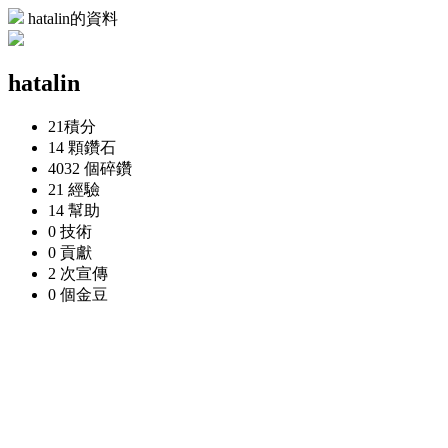
hatalin的資料
hatalin
21
積分
14 顆
鑽石
4032 個
碎鑽
21
經驗
14
幫助
0
技術
0
貢獻
2 次
宣傳
0 個
金豆