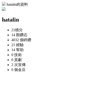
hatalin的資料
hatalin
21
積分
14 顆
鑽石
4032 個
碎鑽
21
經驗
14
幫助
0
技術
0
貢獻
2 次
宣傳
0 個
金豆