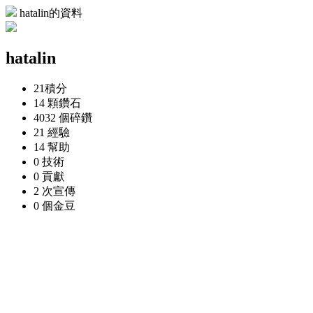
hatalin的資料
hatalin
21
積分
14 顆
鑽石
4032 個
碎鑽
21
經驗
14
幫助
0
技術
0
貢獻
2 次
宣傳
0 個
金豆