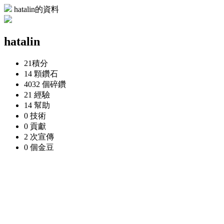
hatalin的資料
hatalin
21
積分
14 顆
鑽石
4032 個
碎鑽
21
經驗
14
幫助
0
技術
0
貢獻
2 次
宣傳
0 個
金豆