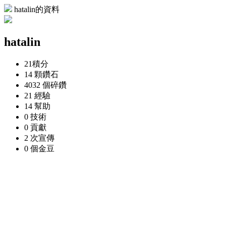
hatalin的資料
hatalin
21
積分
14 顆
鑽石
4032 個
碎鑽
21
經驗
14
幫助
0
技術
0
貢獻
2 次
宣傳
0 個
金豆