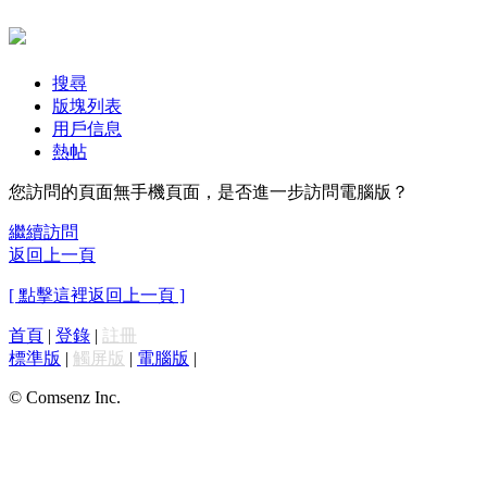
搜尋
版塊列表
用戶信息
熱帖
您訪問的頁面無手機頁面，是否進一步訪問電腦版？
繼續訪問
返回上一頁
[ 點擊這裡返回上一頁 ]
首頁
|
登錄
|
註冊
標準版
|
觸屏版
|
電腦版
|
© Comsenz Inc.