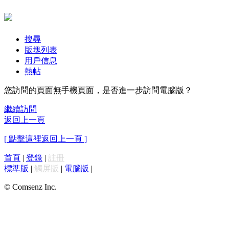
搜尋
版塊列表
用戶信息
熱帖
您訪問的頁面無手機頁面，是否進一步訪問電腦版？
繼續訪問
返回上一頁
[ 點擊這裡返回上一頁 ]
首頁
|
登錄
|
註冊
標準版
|
觸屏版
|
電腦版
|
© Comsenz Inc.