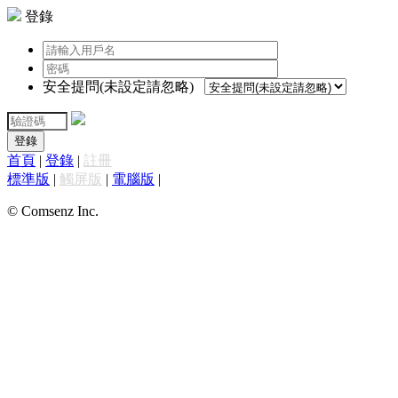
登錄
安全提問(未設定請忽略)
登錄
首頁
|
登錄
|
註冊
標準版
|
觸屏版
|
電腦版
|
© Comsenz Inc.