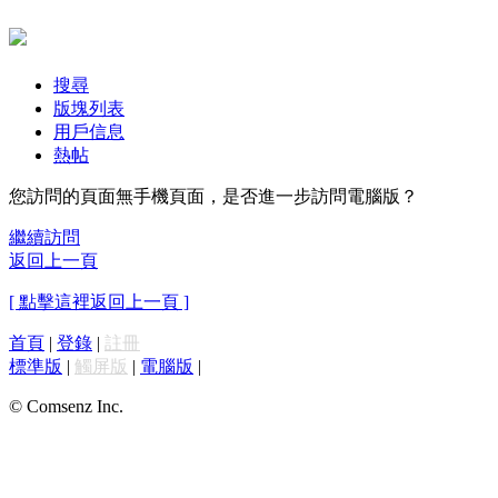
搜尋
版塊列表
用戶信息
熱帖
您訪問的頁面無手機頁面，是否進一步訪問電腦版？
繼續訪問
返回上一頁
[ 點擊這裡返回上一頁 ]
首頁
|
登錄
|
註冊
標準版
|
觸屏版
|
電腦版
|
© Comsenz Inc.