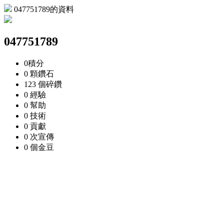
047751789的資料
047751789
0
積分
0 顆
鑽石
123 個
碎鑽
0
經驗
0
幫助
0
技術
0
貢獻
0 次
宣傳
0 個
金豆