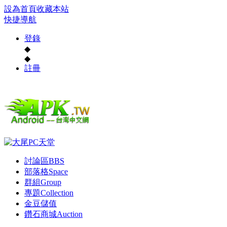
設為首頁
收藏本站
快捷導航
登錄
◆
◆
註冊
討論區
BBS
部落格
Space
群組
Group
專題
Collection
金豆儲值
鑽石商城
Auction