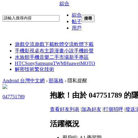
綜合
綜合
搜尋
帖子
用戶
遊戲交流
遊戲下載
軟體交流
軟體下載
手機影視
桌布主題
漫畫小說
手機鈴聲
水族館
手機音樂
二手市場
新手專區
HTC
Sony
Samsung
TWM
Huawei
MOTO
解密技術
繁化技術
Android 台灣中文網
›
部落格
›
隱私提醒
抱歉！由於 04775178
047751789
查看好友列表
|
加為好友
|
打個招呼
|
發送
活躍概況
用戶組:
A1 學習期