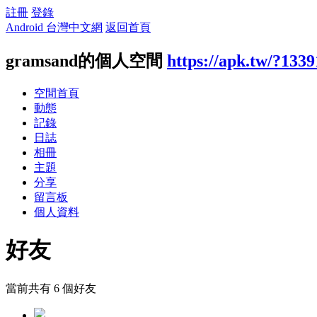
註冊
登錄
Android 台灣中文網
返回首頁
gramsand的個人空間
https://apk.tw/?1339
空間首頁
動態
記錄
日誌
相冊
主題
分享
留言板
個人資料
好友
當前共有
6
個好友