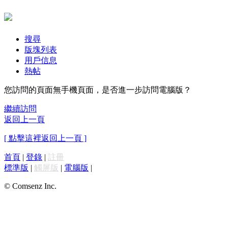
搜尋
版塊列表
用戶信息
熱帖
您訪問的頁面無手機頁面，是否進一步訪問電腦版？
繼續訪問
返回上一頁
[ 點擊這裡返回上一頁 ]
首頁
|
登錄
|
註冊
標準版
|
觸屏版
|
電腦版
|
© Comsenz Inc.