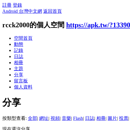
註冊
登錄
Android 台灣中文網
返回首頁
rcck2000的個人空間
https://apk.tw/?1339
空間首頁
動態
記錄
日誌
相冊
主題
分享
留言板
個人資料
分享
按類型查看:
全部
|
網址
|
視頻
|
音樂
|
Flash
|
日誌
|
相冊
|
圖片
|
投票
|
現在還沒分享