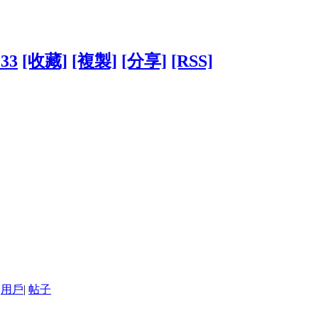
033
[收藏]
[複製]
[分享]
[RSS]
用戶
|
帖子