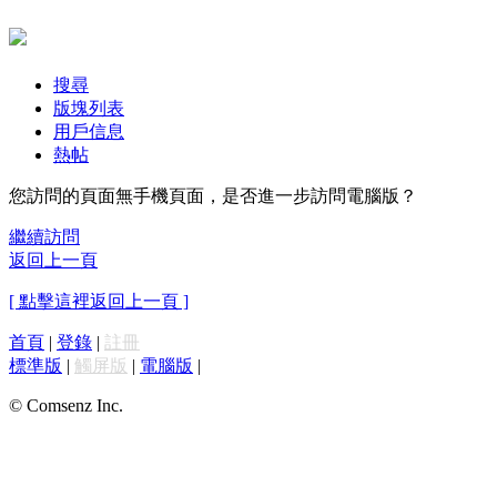
搜尋
版塊列表
用戶信息
熱帖
您訪問的頁面無手機頁面，是否進一步訪問電腦版？
繼續訪問
返回上一頁
[ 點擊這裡返回上一頁 ]
首頁
|
登錄
|
註冊
標準版
|
觸屏版
|
電腦版
|
© Comsenz Inc.